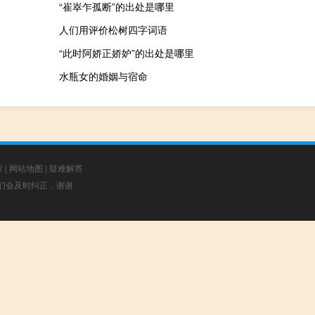
“崔崒乍孤断”的出处是哪里
人们用评价松树四字词语
“此时阿娇正娇妒”的出处是哪里
水瓶女的婚姻与宿命
章
|
网站地图
|
疑难解答
，我们会及时纠正，谢谢