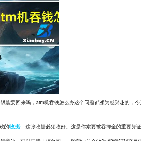
机吞钱能要回来吗，atm机吞钱怎么办这个问题都颇为感兴趣的，
收据
败的
。这张收据必须收好。这是你索要被吞押金的重要凭
行旁边，可以直接去柜台问。一般营业员会让你填写“ATM交易