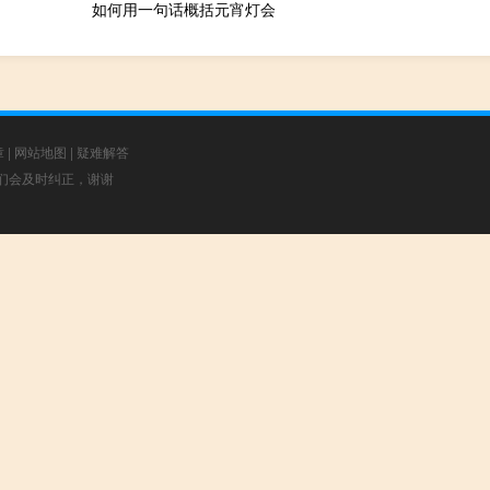
如何用一句话概括元宵灯会
章
|
网站地图
|
疑难解答
，我们会及时纠正，谢谢