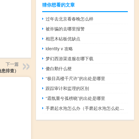
猜你想看的文章
过年去北京看春晚怎么样
被诈骗的去哪里报警
相思木砧板优缺点
identity v 攻略
梦幻西游渠道服在哪下载
下一篇
傻白鹅什么梗
隐患排查）
“极目高楼千尺许”的出处是哪里
跟踪审计和监理的区别
“霜氛重兮孤榜晓”的出处是哪里
手磨起水泡怎么办（手磨起水泡怎么处理）