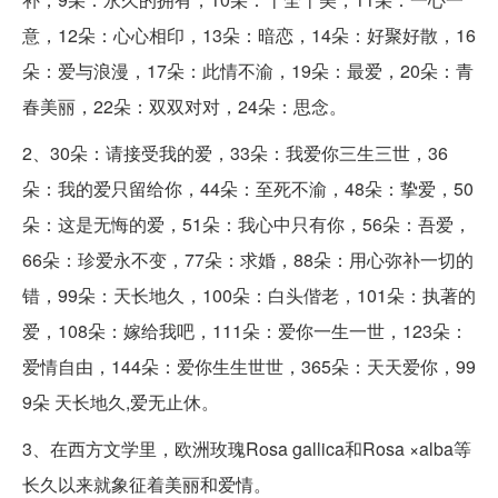
意，12朵：心心相印，13朵：暗恋，14朵：好聚好散，16
朵：爱与浪漫，17朵：此情不渝，19朵：最爱，20朵：青
春美丽，22朵：双双对对，24朵：思念。
2、30朵：请接受我的爱，33朵：我爱你三生三世，36
朵：我的爱只留给你，44朵：至死不渝，48朵：挚爱，50
朵：这是无悔的爱，51朵：我心中只有你，56朵：吾爱，
66朵：珍爱永不变，77朵：求婚，88朵：用心弥补一切的
错，99朵：天长地久，100朵：白头偕老，101朵：执著的
爱，108朵：嫁给我吧，111朵：爱你一生一世，123朵：
爱情自由，144朵：爱你生生世世，365朵：天天爱你，99
9朵 天长地久,爱无止休。
3、在西方文学里，欧洲玫瑰Rosa gallica和Rosa ×alba等
长久以来就象征着美丽和爱情。