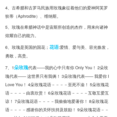
4、古希腊和古罗马民族用玫瑰象征着他们的爱神阿芙罗
狄蒂（Aphrodite）、维纳斯。
5、玫瑰在希腊神话中是宙斯所创造的杰作，用来向诸神
炫耀自己的能力。
花语
6、玫瑰是英国的国花；
:爱情、爱与美、容光焕发，
勇敢，高贵。
朵玫瑰
7、1
代表——我的心中只有你 Only You！ 2朵玫
瑰代表—— 这世界只有我俩！ 3朵玫瑰代表—— 我爱你 I
Love You！ 4朵玫瑰花语－－－－至死不渝！ 5朵玫瑰花
语－－－－由衷欣赏！ 6朵玫瑰花语－－－－互敬互爱互
谅！ 7朵玫瑰花语－－－－我偷偷地爱著你！ 8朵玫瑰花
语－－－－感谢你的关怀扶持及鼓励！ 9朵玫瑰花语－－