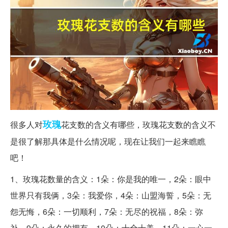
玫瑰
很多人对
花支数的含义有哪些，玫瑰花支数的含义不
是很了解那具体是什么情况呢，现在让我们一起来瞧瞧
吧！
1、玫瑰花数量的含义：1朵：你是我的唯一，2朵：眼中
世界只有我俩，3朵：我爱你，4朵：山盟海誓，5朵：无
怨无悔，6朵：一切顺利，7朵：无尽的祝福，8朵：弥
补，9朵：永久的拥有，10朵：十全十美，11朵：一心一