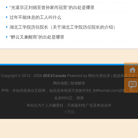
“光遣宗正刘德至曾孙家尚冠里”的出处是哪里
过年不能休息的工人叫什么
湖北工学院历任院长（关于湖北工学院历任院长的介绍）
“醉云又兼醒雨”的出处是哪里
Copyright © 2012 - 2026
IIDEXCanada
Powered by
网站分类目录
|
精选推荐文章
|
网站地图
|
疑难解答
声明：本站内容来自互联网，如信息有错误可发邮件到f_fb#foxmail.com说明，我们
会及时纠正，谢谢
本站仅为个人兴趣爱好，不接盈利性广告及商业合作
小男孩