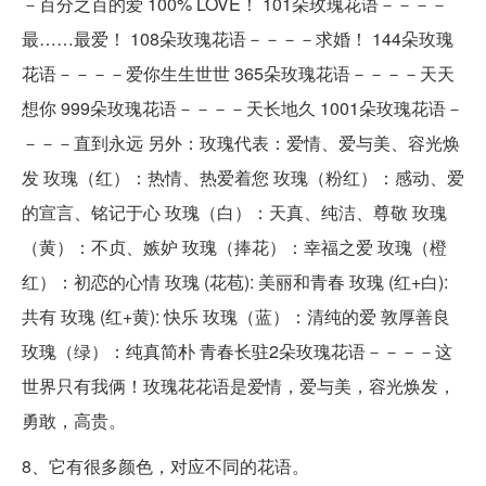
－百分之百的爱 100% LOVE！ 101朵玫瑰花语－－－－
最……最爱！ 108朵玫瑰花语－－－－求婚！ 144朵玫瑰
花语－－－－爱你生生世世 365朵玫瑰花语－－－－天天
想你 999朵玫瑰花语－－－－天长地久 1001朵玫瑰花语－
－－－直到永远 另外：玫瑰代表：爱情、爱与美、容光焕
发 玫瑰（红）：热情、热爱着您 玫瑰（粉红）：感动、爱
的宣言、铭记于心 玫瑰（白）：天真、纯洁、尊敬 玫瑰
（黄）：不贞、嫉妒 玫瑰（捧花）：幸福之爱 玫瑰（橙
红）：初恋的心情 玫瑰 (花苞): 美丽和青春 玫瑰 (红+白):
共有 玫瑰 (红+黄): 快乐 玫瑰（蓝）：清纯的爱 敦厚善良
玫瑰（绿）：纯真简朴 青春长驻2朵玫瑰花语－－－－这
世界只有我俩！玫瑰花花语是爱情，爱与美，容光焕发，
勇敢，高贵。
8、它有很多颜色，对应不同的花语。