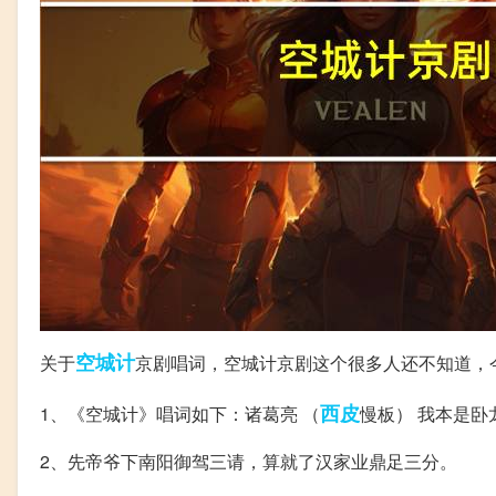
空城计
关于
京剧唱词，空城计京剧这个很多人还不知道，
西皮
1、《空城计》唱词如下：诸葛亮 （
慢板） 我本是
2、先帝爷下南阳御驾三请，算就了汉家业鼎足三分。