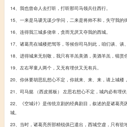
14、我也曾命人去打听，打听那司马领兵往西行。
15、一来是马谡无谋少学问，二来是将帅不和，失守我的
16、连得我三城多侥幸，贪而无厌又夺我的西城。
17、诸葛亮在城楼把驾等，等候你司马到此，咱们谈、谈
18、进得城来无别敬，我只有羊羔美酒，美酒羊羔，犒赏
19、左右琴童人两个，又无有埋伏又无有兵。
20、你休要胡思乱想心不定，你就来、来、来，请上城楼
21、司马懿 （西皮摇板） 左思右想心不定，城内必有埋
22、《空城计》是传统京剧的经典剧目，叙述的是诸葛亮
城。
23、当时，诸葛亮所部精锐俱已遣出，西城空虚，只有驻