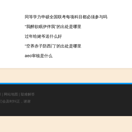
同等学力申硕全国联考每项科目都必须参与吗
“我醉欲眠伊伴我”的出处是哪里
过年给姥爷送什么好
“空养赤子防西门”的出处是哪里
aeo审核是什么
章
|
网站地图
|
疑难解答
，我们会及时纠正，谢谢