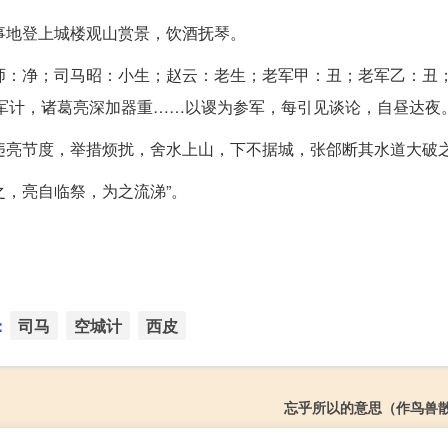
事地登上城楼观山赏景，饮酒抚琴。
师：净；司马昭：小生；赵云：老生；老军甲：丑；老军乙：丑
军计，诸葛亮深加器重……以谡为参军，每引见谈论，自昼达夜
违亮节度，举措烦扰，舍水上山，下不据城，张郃断其水道大破
之，亮自临祭，为之流涕”。
：
司马
空城计
西皮
忘乎所以的意思（作鸟兽