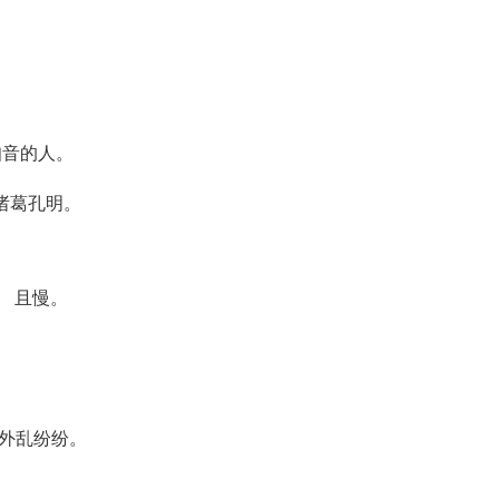
知音的人。
诸葛孔明。
） 且慢。
城外乱纷纷。