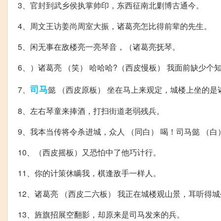
3、官封到武乡侯执掌帅印，东西征南北剿博古通今。
4、周文王访姜尚周室大振，诸葛亮怎比得前辈的先生。
5、闲无事在敌楼亮一亮琴音，（诸葛亮抚琴。
6、）诸葛亮 （笑） 哈哈哈?（西皮慢板） 我面前缺少个
司马
7、
懿 （西皮原板） 坐在马上来观定，城楼上坐的是
8、左右琴童来捧酒，打扫街道老弱残兵。
9、我本当传将令杀进城，众人 （同白） 喝！司马懿 （白
10、（西皮摇板）又恐怕中了他巧计行。
11、你的计策休瞒我，棋逢敌手一样人。
12、诸葛亮 （西皮二六板） 我正在城楼观山景，耳听得
13、旌旗招展空翻影，却原来是司马发来的兵。