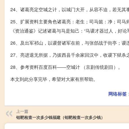
24、诸葛亮定空城之计，以城门大开，从容不迫，若无其
25、扩展资料主要角色诸葛亮：老生；司马懿：净；司马
《资治通鉴》记述诸葛与马是知己：“马谡才器过人，好论
26、及出军祁山，以谡督诸军在前，与张郃战于街亭；谡
27、亮进退无所据，乃拔西县千余家回汉中，收谡下狱杀
28、参考资料百度百科——空城计 （京剧传统剧目）。
本文到此分享完毕，希望对大家有所帮助。
网络标签
上一篇
钼靶检查一次多少钱福建（钼靶检查一次多少钱）