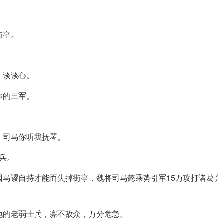
街亭。
、谈谈心。
你的三军。
，司马你听我抚琴。
伏兵。
因马谡自持才能而失掉街亭，魏将司马懿乘势引军15万攻打诸葛
地的老弱士兵，寡不敌众，万分危急。