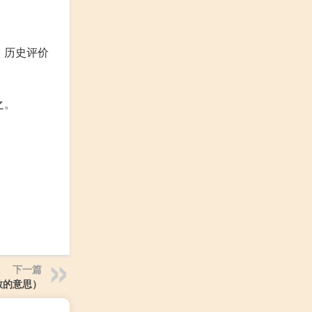
；历史评价
。
之。
下一篇
散的意思）