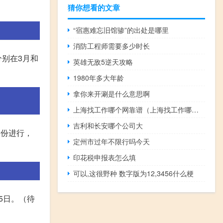
猜你想看的文章
“宿惠难忘旧馆骖”的出处是哪里
消防工程师需要多少时长
别在3月和
英雄无敌5逆天攻略
1980年多大年龄
拿你来开涮是什么意思啊
上海找工作哪个网靠谱（上海找工作哪个网站靠谱）
吉利和长安哪个公司大
月份进行，
定州市过年不限行吗今天
印花税申报表怎么填
可以,这很野种 数字版为12,3456什么梗
月5日。（待