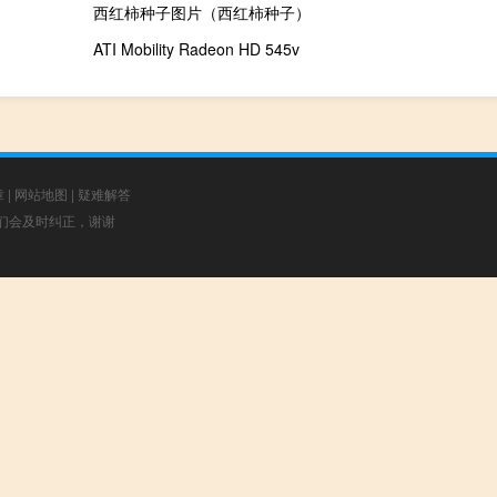
西红柿种子图片（西红柿种子）
ATI Mobility Radeon HD 545v
章
|
网站地图
|
疑难解答
，我们会及时纠正，谢谢