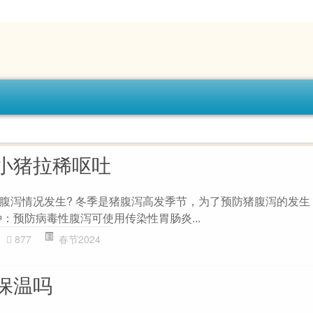
小猪拉稀呕吐
腹泻情况发生? 冬季是猪腹泻高发季节，为了预防猪腹泻的发生
：预防病毒性腹泻可使用传染性胃肠炎...
877
春节2024
保温吗