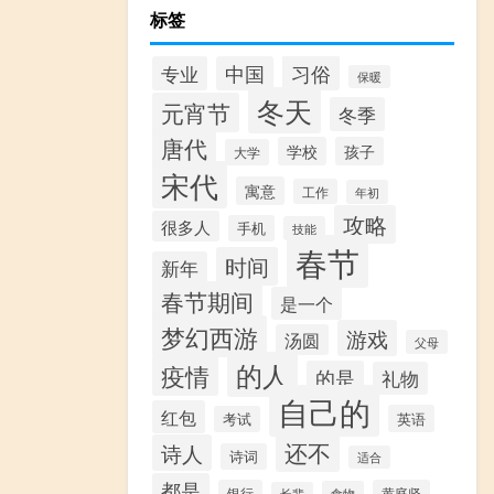
标签
习俗
专业
中国
保暖
冬天
元宵节
冬季
唐代
学校
孩子
大学
宋代
寓意
工作
年初
攻略
很多人
手机
技能
春节
时间
新年
春节期间
是一个
梦幻西游
游戏
汤圆
父母
的人
疫情
的是
礼物
自己的
红包
英语
考试
还不
诗人
诗词
适合
都是
银行
黄庭坚
食物
长辈