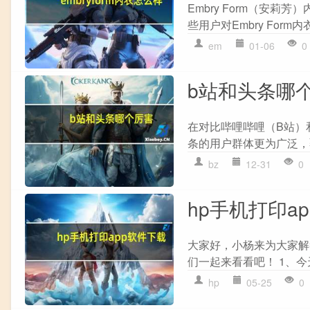
Embry Form（安
些用户对Embry Form内
em
01-06
0
b站和头条哪
在对比哔哩哔哩（B站）和
条的用户群体更为广泛，
bz
12-31
0
hp手机打印a
大家好，小杨来为大家解
们一起来看看吧！ 1、今
hp
05-25
0