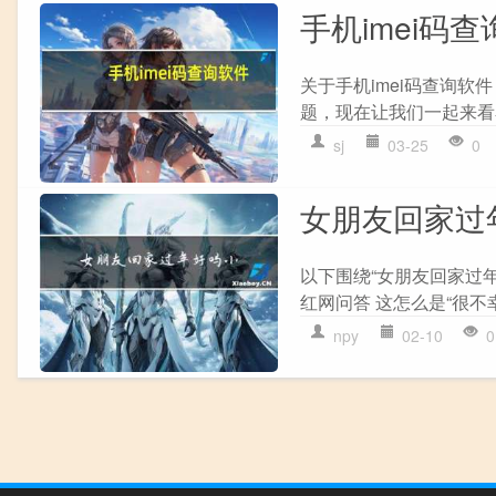
手机imei码
关于手机imei码查询软
题，现在让我们一起来看看吧
sj
03-25
0
女朋友回家过
以下围绕“女朋友回家过年
红网问答 这怎么是“很不幸
npy
02-10
0