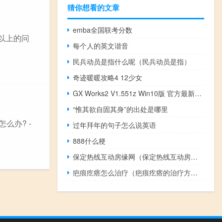
猜你想看的文章
emba全国联考分数
答以上的问
每个人的英文谐音
民兵动员是指什么呢（民兵动员是指）
奇迹暖暖攻略4 12少女
GX Works2 V1.551z Win10版 官方最新版（GX Works2 V1.551z Win10版 官方最新版功能简介）
“惟其欲自固其身”的出处是哪里
么办? -
过年拜年的句子怎么说英语
888什么梗
保定热线互动房缘网（保定热线互动房源）
疤痕疙瘩怎么治疗（疤痕疙瘩的治疗方法）