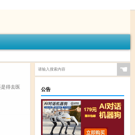
☚
还是得去医
公告