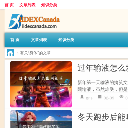
首 页
文章列表
知识分类
首 页
文章列表
知识分类
>
有关“身体”的文章
过年输液怎么
新年第一天输液的搞笑文
院输液，虽然难受，但是
gns
02-09
0
冬天跑步后能