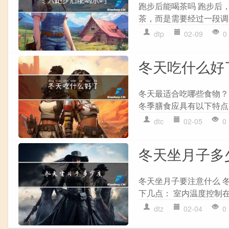
跑步后能喝茶吗 跑步后
茶，而是需要经过一段调整
dtp
02-09
0
冬天吃什么好
冬天最适合吃哪些食物？
冬季膳食应具有以下特点：
dtc
02-05
0
冬天坐月子多
冬天坐月子要注意什么 
下几点： 室内温度控制在
dtz
02-04
0