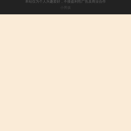
本站仅为个人兴趣爱好，不接盈利性广告及商业合作
小男孩