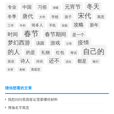
冬天
元宵节
习俗
专业
中国
保暖
宋代
唐代
冬季
学校
孩子
寓意
大学
攻略
新年
很多人
工作
手机
年初
技能
春节
春节期间
时间
是一个
梦幻西游
疫情
游戏
汤圆
父母
自己的
的人
的是
礼物
红包
考试
还不
诗人
都是
英语
诗词
银行
适合
黄庭坚
食物
长辈
猜你想看的文章
我想问问英国签证需要哪些材料
博瀚名字寓意