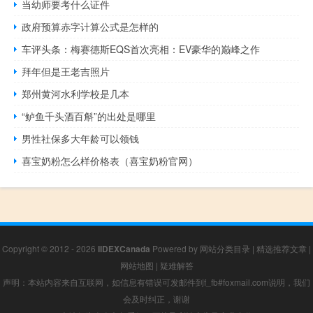
当幼师要考什么证件
政府预算赤字计算公式是怎样的
车评头条：梅赛德斯EQS首次亮相：EV豪华的巅峰之作
拜年但是王老吉照片
郑州黄河水利学校是几本
“鲈鱼千头酒百斛”的出处是哪里
男性社保多大年龄可以领钱
喜宝奶粉怎么样价格表（喜宝奶粉官网）
Copyright © 2012 - 2026
IIDEXCanada
Powered by
网站分类目录
|
精选推荐文章
|
网站地图
|
疑难解答
声明：本站内容来自互联网，如信息有错误可发邮件到f_fb#foxmail.com说明，我们
会及时纠正，谢谢