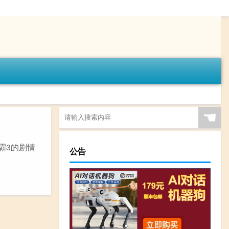
☚
霸3的剧情
公告