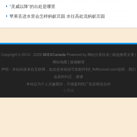
“灵威以降”的出处是哪里
苹果丢进水里会怎样蚂蚁庄园 水往高处流蚂蚁庄园
Copyright © 2012 - 2026
IIDEXCanada
Powered by
网站分类目录
|
精选推荐文章
|
网站地图
|
疑难解答
声明：本站内容来自互联网，如信息有错误可发邮件到f_fb#foxmail.com说明，我们
会及时纠正，谢谢
本站仅为个人兴趣爱好，不接盈利性广告及商业合作
小男孩