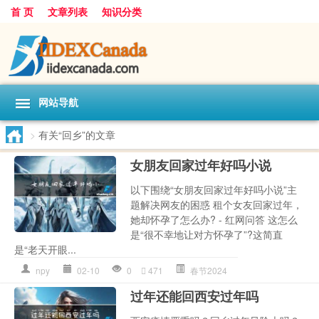
首 页
文章列表
知识分类
网站导航
>
有关“回乡”的文章
女朋友回家过年好吗小说
以下围绕“女朋友回家过年好吗小说”主
题解决网友的困惑 租个女友回家过年，
她却怀孕了怎么办? - 红网问答 这怎么
是“很不幸地让对方怀孕了”?这简直
是“老天开眼...
npy
02-10
0
471
春节2024
过年还能回西安过年吗