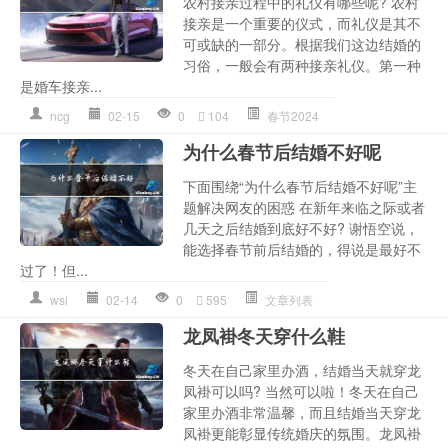
农村接亲过程中的礼仪有哪些呢? 农村
接亲是一个重要的仪式，而礼仪是其不
可或缺的一部分。根据我们这边结婚的
习俗，一般会有两种接亲礼仪。第一种
是婚车接亲...
ncg
02-15
0
104
春节2024
为什么春节后结婚不好呢
下面围绕“为什么春节后结婚不好呢”主
题解决网友的困惑 在新年来临之际或者
几天之后结婚到底好不好? 谢悟空说，
能选择春节前后结婚的，得说是最好不
过了！但...
wsl
02-14
0
595
文章列表
龙凤褂冬天穿什么鞋
冬天在自己家里办酒，结婚当天就穿龙
凤褂可以吗? 当然可以啦！冬天在自己
家里办酒非常温馨，而且结婚当天穿龙
凤褂更能彰显传统婚庆的氛围。龙凤褂