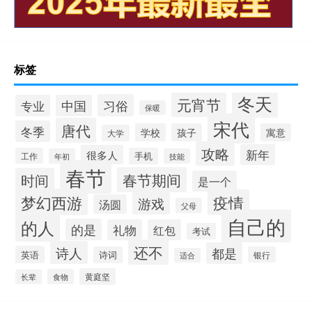
标签
冬天
元宵节
习俗
专业
中国
保暖
宋代
唐代
冬季
学校
孩子
寓意
大学
攻略
新年
很多人
工作
手机
年初
技能
春节
春节期间
时间
是一个
梦幻西游
疫情
游戏
汤圆
父母
自己的
的人
的是
礼物
红包
考试
还不
诗人
都是
英语
诗词
银行
适合
黄庭坚
食物
长辈