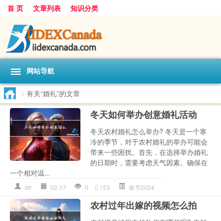
首 页
文章列表
知识分类
网站导航
>
有关“婚礼”的文章
冬天如何举办创意婚礼活动
冬天农村婚礼怎么举办? 冬天是一个寒
冷的季节，对于农村婚礼的举办可能会
带来一些困扰。首先，在选择举办婚礼
的日期时，需要考虑天气因素。确保在
一个相对温...
dtr
02-17
0
153
春节2024
农村过年出嫁的视频怎么拍