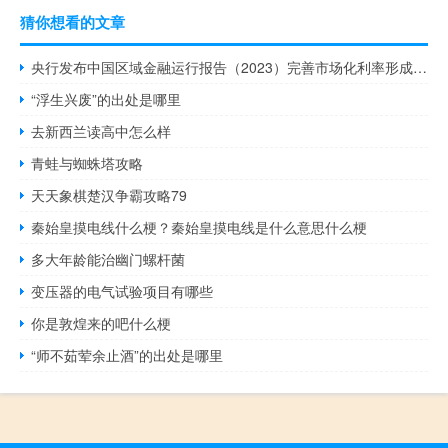
猜你想看的文章
央行发布中国区域金融运行报告（2023）完善市场化利率形成和传导机制发挥政策利率引导作用持续释放贷款市场报价利率改革效能和存款利率市场化调整机制重要作用推动企业融资和居民信贷成本稳中有降构建金融有效服务实体经济的体制机制完善金融支持科技创新体系继续加大对企业稳岗扩岗和重点群体创业就业的金融支持力度
“浮生兴废”的出处是哪里
去新西兰读高中怎么样
青蛙与蜘蛛塔攻略
天天象棋楚汉争霸攻略79
秦始皇摸电线什么梗？秦始皇摸电线是什么意思什么梗
多大年龄能治幽门螺杆菌
变压器的电气试验项目有哪些
你是敦煌来的吧什么梗
“师不茹荤余止酒”的出处是哪里