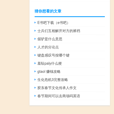
猜你想看的文章
E书吧下载（e书吧）
士兵们互相解开对方的裤裆
倔驴是什么意思
人才的分论点
键盘感叹号按哪个键
羞耻paly什么梗
gtaol 赚钱攻略
生化危机3完整攻略
胶东春节文化传承人作文
春节期间可以去商场吗英语