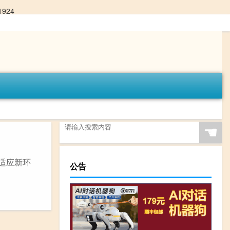
1924
☚
适应新环
公告