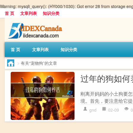
Warning
: mysqli_query(): (HY000/1030): Got error 28 from storage en
首 页
文章列表
知识分类
首 页
文章列表
知识分类
>
有关“宠物狗”的文章
过年的狗如何
刚离开妈妈的小土狗要怎
境。首先，要注意给它提
gnd
02-09
0