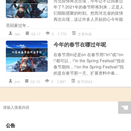
河北疫情再次出现，今年让不让回家过
年了? 2021年的春节即将到来，正是人
们期盼团聚的时刻。然而河北省的疫情
再次出现，这让许多人开始担心今年能
否回家过年...
rwz
02-17
0
770
文章列表
今年的春节在哪过年呢
在春节用in还是on 在春节用\"in\"或\"on
\"都可以，\"in the Spring Festival\"指在
春节期间，\"on the Spring Festival\"指
的是在春节那一天。扩展资料中春...
jnd
02-10
0
897
春节2024
☚
公告