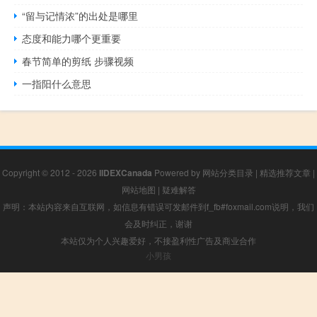
“留与记情浓”的出处是哪里
态度和能力哪个更重要
春节简单的剪纸 步骤视频
一指阳什么意思
Copyright © 2012 - 2026
IIDEXCanada
Powered by
网站分类目录
|
精选推荐文章
|
网站地图
|
疑难解答
声明：本站内容来自互联网，如信息有错误可发邮件到f_fb#foxmail.com说明，我们
会及时纠正，谢谢
本站仅为个人兴趣爱好，不接盈利性广告及商业合作
小男孩