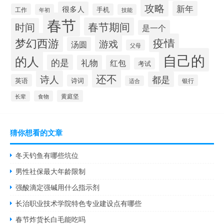
攻略
新年
很多人
工作
手机
年初
技能
春节
春节期间
时间
是一个
梦幻西游
疫情
游戏
汤圆
父母
自己的
的人
的是
礼物
红包
考试
还不
诗人
都是
英语
诗词
银行
适合
黄庭坚
食物
长辈
猜你想看的文章
冬天钓鱼有哪些坑位
男性社保最大年龄限制
强酸滴定强碱用什么指示剂
长治职业技术学院特色专业建设点有哪些
春节炸货长白毛能吃吗