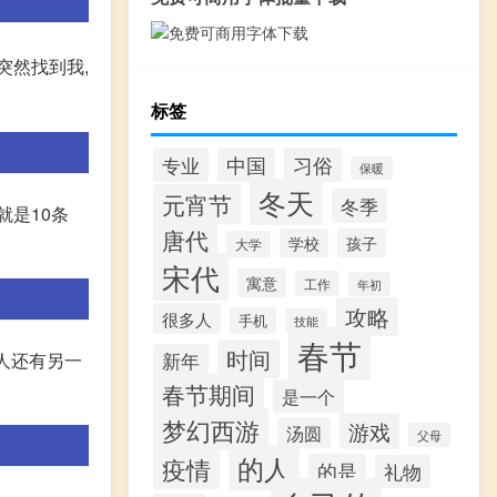
突然找到我,
标签
习俗
专业
中国
保暖
冬天
元宵节
冬季
就是10条
唐代
学校
孩子
大学
宋代
寓意
工作
年初
攻略
很多人
手机
技能
春节
时间
人还有另一
新年
春节期间
是一个
梦幻西游
游戏
汤圆
父母
的人
疫情
的是
礼物