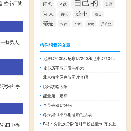
自己的
里,整个厂就
红包
英语
考试
还不
诗人
诗词
适合
都是
银行
黄庭坚
食物
长辈
一些男人,
猜你想看的文章
尼康D7000和尼康D7200和尼康D7100哪个好 尼康d7000套机报价
徒步房车能开着吗冬天
北京植物园春节图片介绍
跟孕妇都争
脱出攻略太阳
能量第一定律
春节去阳朔好吗
冬天如何举办创意婚礼活动
B站：分批次分阶段引导粉丝量50万以上的“自媒体”前台实名展示
我妈口中得