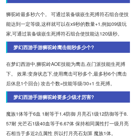
狮驼岭最多秒六个。 可通过装备镶嵌生死搏符石组合使技
能达到一定等级,这样就可以在x9秒的数量+1,例如09级玩
家,可通过装备镶嵌生死搏符石组合使技能达120级秒。
梦幻西游手游狮驼岭鹰击能秒多少个?
在梦幻西游中,狮驼岭AOE技能为鹰击,在门派技能生死搏
下。 效果:变身状态下,使用鹰击可秒多个,最多秒6个(鹰击
后休息1个回合) 攻击个数=技能等级/30+1 生死搏。
梦幻西游手游狮驼岭要多少级才厉害?
魔族1体等于6血 1耐等于1.4防御 月亮石1级12防御等于8.
57耐 光芒石1级40血等于6.67体 保持相同属性打一级月亮
石相当于多近2点属性 所以打月亮石划算 魔族1体。