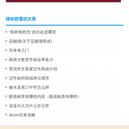
猜你想看的文章
“棋枰角胜负”的出处是哪里
花都湖(关于花都湖简述)
司考考几门
陕师大教育学就业率多少
英语作文客家过年风俗介绍
过年如何祝福单位领导
修水县第三中学怎么样
眼底检查有哪些内容（眼底检查有哪些）
浚县社火为什么在元宵
doom任务攻略