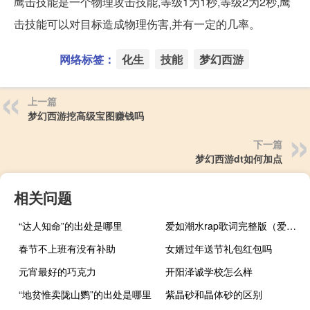
鹰击技能是一个物理攻击技能,等级1为1秒,等级2为2秒,鹰
击技能可以对目标造成物理伤害,并有一定的几率。
网络标签：
化生
技能
梦幻西游
上一篇
梦幻西游挖高级宝图赚钱吗
下一篇
梦幻西游dt如何加点
相关问题
“达人知命”的出处是哪里
爱如潮水rap歌词完整版（爱如潮水rap歌词）
春节不上班有没有补助
女婿过年送节礼包红包吗
元宵最好的巧克力
开阳泽诚学校怎么样
“地贫惟卖陇山鹦”的出处是哪里
紫晶砂和晶体砂的区别