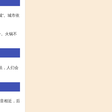
”。城市依
一。火锅不
法，人们会
词音相近，后