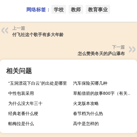
网络标签：
学校
教师
教育事业
上一篇
付飞社这个歌手有多大年龄
下一篇
怎么赞美冬天的庐山瀑布
相关问题
“玉洞漂花下白云”的出处是哪里
汽车保险买哪几种
中性包装采用
草船借箭的故事800字（有关草船借箭的故事500字 快快快快快快）
为什么没大年三十
火龙版本攻略
经典老番什么梗
春节档为什么热
帕梅拉是什么
高中是怎样的