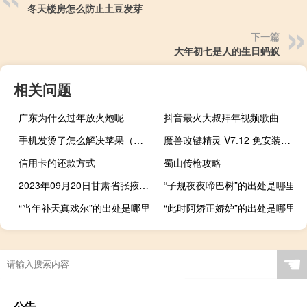
冬天楼房怎么防止土豆发芽
下一篇
大年初七是人的生日蚂蚁
相关问题
广东为什么过年放火炮呢
抖音最火大叔拜年视频歌曲
手机发烫了怎么解决苹果（手机发烫）
魔兽改键精灵 V7.12 免安装版（魔兽改键精灵 V7.12 免安装版功能简介）
信用卡的还款方式
蜀山传枪攻略
2023年09月20日甘肃省张掖市疫情大数据-今日/今天疫情全网搜索最新实时消息动态情况通知播报
“子规夜夜啼巴树”的出处是哪里
“当年补天真戏尔”的出处是哪里
“此时阿娇正娇妒”的出处是哪里
☚
公告