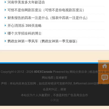
河南学美发多大年龄适合
可惜不是你网剧百度云（可惜不是你电视剧百度云）
财务报告的四表一注是什么（报表中四表一注是什么）
开心消消乐 399关攻略
哪个大学招全科的博士
鹦鹉女神第一季风车（鹦鹉女神第一季无修版）
Copyright © 2012 - 2026
IIDEXCanada
Powered by
网站分类目录
|
精选推荐文章
|
网站地图
|
疑难解答
声明：本站内容来自互联网，如信息有错误可发邮件到f_fb#foxmail.com说明，我们
会及时纠正，谢谢
本站仅为个人兴趣爱好，不接盈利性广告及商业合作
小男孩