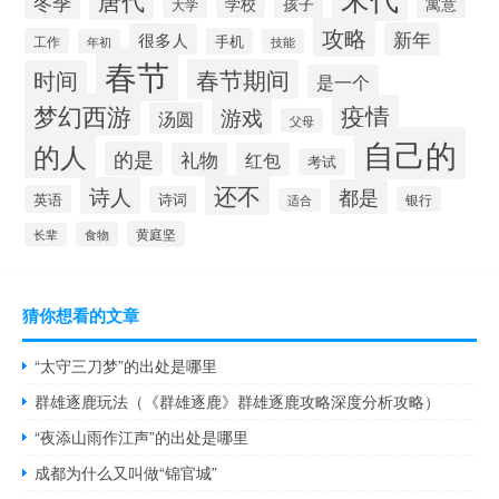
冬季
学校
孩子
寓意
大学
攻略
新年
很多人
工作
手机
年初
技能
春节
春节期间
时间
是一个
梦幻西游
疫情
游戏
汤圆
父母
自己的
的人
的是
礼物
红包
考试
还不
诗人
都是
英语
诗词
银行
适合
黄庭坚
食物
长辈
猜你想看的文章
“太守三刀梦”的出处是哪里
群雄逐鹿玩法（《群雄逐鹿》群雄逐鹿攻略深度分析攻略）
“夜添山雨作江声”的出处是哪里
成都为什么又叫做“锦官城”