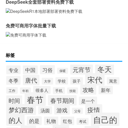
DeepSeek全套部署资料免费下载
免费可商用字体批量下载
标签
冬天
元宵节
习俗
专业
中国
保暖
宋代
唐代
冬季
学校
孩子
寓意
大学
攻略
新年
很多人
工作
手机
年初
技能
春节
春节期间
时间
是一个
梦幻西游
疫情
游戏
汤圆
父母
自己的
的人
的是
礼物
红包
考试