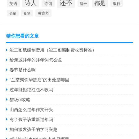
还不
诗人
都是
英语
诗词
银行
适合
黄庭坚
食物
长辈
猜你想看的文章
竣工图纸编制费用（竣工图编制费收费标准）
给亲戚拜年的拜年词怎么说
春节是什么啊
“兰堂聚饮华筵启”的出处是哪里
过年能拒绝红包不收吗
猎场ol攻略
山西怎么过年作文开头
有了孩子该重新过年吗
如何激发孩子的学习兴趣
“临锦堂前春水波”的出处是哪里