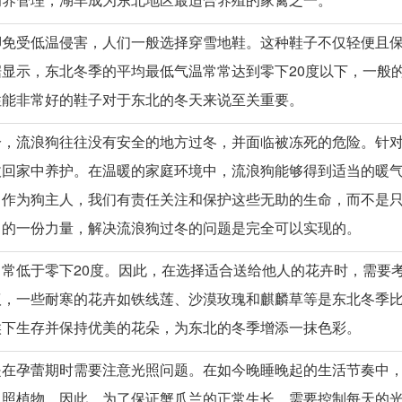
脚免受低温侵害，人们一般选择穿雪地鞋。这种鞋子不仅轻便且
显示，东北冬季的平均最低气温常常达到零下20度以下，一般
性能非常好的鞋子对于东北的冬天来说至关重要。
冷，流浪狗往往没有安全的地方过冬，并面临被冻死的危险。针
收回家中养护。在温暖的家庭环境中，流浪狗能够得到适当的暖
。作为狗主人，我们有责任关注和保护这些无助的生命，而不是
己的一份力量，解决流浪狗过冬的问题是完全可以实现的。
常低于零下20度。因此，在选择适合送给他人的花卉时，需要
议，一些耐寒的花卉如铁线莲、沙漠玫瑰和麒麟草等是东北冬季
候下生存并保持优美的花朵，为东北的冬季增添一抹色彩。
是在孕蕾期时需要注意光照问题。在如今晚睡晚起的生活节奏中
日照植物。因此，为了保证蟹爪兰的正常生长，需要控制每天的