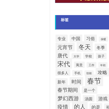
标签
习俗
专业
中国
保暖
冬天
元宵节
冬季
唐代
学校
孩子
大学
宋代
寓意
工作
年初
攻略
很多人
手机
技能
春节
时间
新年
春节期间
是一个
梦幻西游
游戏
汤圆
的人
疫情
的是