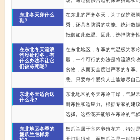
东北冬天穿什么
在东北的严寒冬天，为了保护双
鞋?
秀，还具备防滑的功能。统计数据
抵御如此低温。因此，选择防寒
在东北冬天流浪
在东北地区，冬季的气温极为寒
狗没处过冬，有
题，一个可行的办法是将流浪狗
什么办法不让它
们被冻死呢?
食物，从而安全度过严寒的冬季
悲。只要每个爱狗人士能够尽自
东北冬天适合送
东北地区的冬天寒冷干燥，气温常
什么花?
耐寒性和适应力。根据专家的建
选择。这些花卉能够在寒冷的气
东北地区冬季的
蟹爪兰属于室内养殖花卉，特别
蟹爪兰怎样养
开灯到很晚，而蟹爪兰是一种短
护?