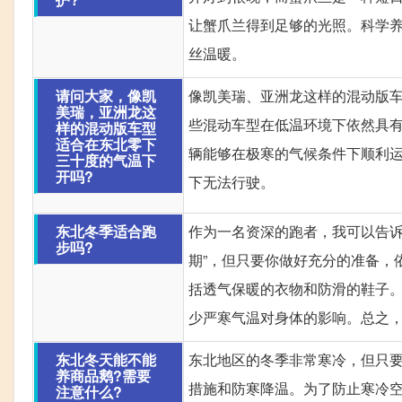
让蟹爪兰得到足够的光照。科学
丝温暖。
请问大家，像凯
像凯美瑞、亚洲龙这样的混动版
美瑞，亚洲龙这
些混动车型在低温环境下依然具
样的混动版车型
适合在东北零下
辆能够在极寒的气候条件下顺利
三十度的气温下
开吗?
下无法行驶。
东北冬季适合跑
作为一名资深的跑者，我可以告诉
步吗?
期”，但只要你做好充分的准备，
括透气保暖的衣物和防滑的鞋子
少严寒气温对身体的影响。总之
东北冬天能不能
东北地区的冬季非常寒冷，但只
养商品鹅?需要
措施和防寒降温。为了防止寒冷
注意什么?