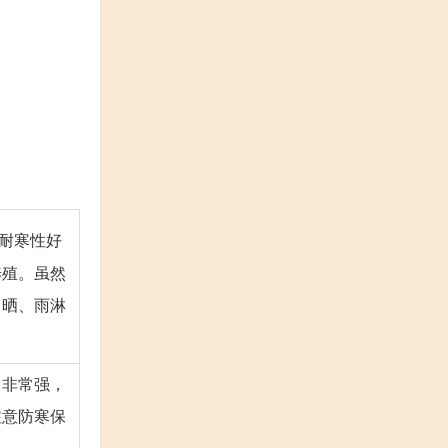
耐寒性好
养殖。虽然
日晒、雨淋
力非常强，
注意防寒保