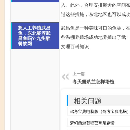
入。此外，合理安排鹅舍的空间
过这些措施，东北地区也可以成
想人工养殖武昌
武昌鱼是一种美味可口的鱼类，
鱼，东北能养武
些温棚养殖场成功地养殖出了武
昌鱼吗?-九州醉
餐饮网
文理百科知识
上一篇
冬天蟹爪兰怎样培植
相关问题
驾考宝典电脑版（驾考宝典电脑
梦幻西游智取芭蕉扇剧情