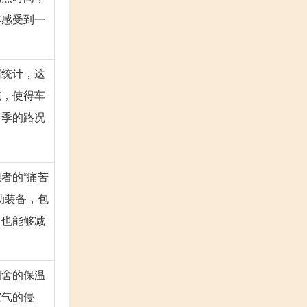
季感受到一
据统计，这
统，使得车
冬季的路况
者的“痛苦
动装备，包
，也能够减
。
鹅舍的保温
空气的侵