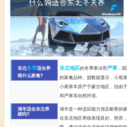
冬季
东北地区
严寒
东北
适合养
的冬季寒冷而
，因
殖什么家禽?
的家禽品种。据数据显示，小尾
小尾寒羊原产于蒙古地区，但由
和严寒等自然环境。
湖羊适合东北养
湖羊是一种适应能力强且耐寒的
殖吗?
在东北地区养殖表现良好。然而
暖。通过提供合适的保温措施和