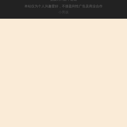
本站仅为个人兴趣爱好，不接盈利性广告及商业合作
小男孩