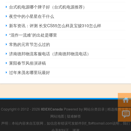
台式机电源哪个牌子好（台式机电源推荐）
夜空中的小星星在干什么
新车资讯：评测 长安CS55怎么样及宝骏310怎么样
“混作一流难”的出处是哪里
常熟的元宵节怎么过的
济南德邦物流客服电话（济南德邦物流电话）
莱阳春节风俗演讲稿
过年来茂名哪里玩最好
Copyright © 2012 - 2026
IIDEXCanada
Powered by
网站分类目录
|
精选推荐文章
|
网站地图
|
疑难解答
声明：本站内容来自互联网，如信息有错误可发邮件到f_fb#foxmail.com说明，我们
会及时纠正，谢谢