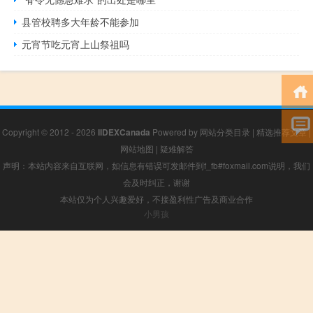
县管校聘多大年龄不能参加
元宵节吃元宵上山祭祖吗
Copyright © 2012 - 2026
IIDEXCanada
Powered by
网站分类目录
|
精选推荐文章
|
网站地图
|
疑难解答
声明：本站内容来自互联网，如信息有错误可发邮件到f_fb#foxmail.com说明，我们
会及时纠正，谢谢
本站仅为个人兴趣爱好，不接盈利性广告及商业合作
小男孩