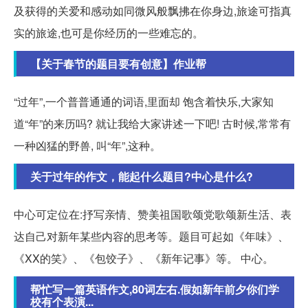
及获得的关爱和感动如同微风般飘拂在你身边,旅途可指真
实的旅途,也可是你经历的一些难忘的。
【关于春节的题目要有创意】作业帮
“过年”,一个普普通通的词语,里面却 饱含着快乐,大家知
道“年”的来历吗? 就让我给大家讲述一下吧! 古时候,常常有
一种凶猛的野兽, 叫“年”,这种。
关于过年的作文，能起什么题目?中心是什么?
中心可定位在:抒写亲情、赞美祖国歌颂党歌颂新生活、表
达自己对新年某些内容的思考等。题目可起如《年味》、
《XX的笑》、《包饺子》、《新年记事》等。 中心。
帮忙写一篇英语作文,80词左右.假如新年前夕你们学
校有个表演...