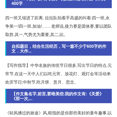
400字
四一班又缩进了距离. 拉拉队拍着手高盛的叫着:四一班,永
争第一!四一班,加油!…… 老师说,接力赛是团体赛,要以团队
取胜.其一,气势尤为重要,其二,比。
自拟题目，结合生活经历，写一篇不少于600字的作
文．大作...
【写作指导】中华名族的传统节日很多,写出节日的特点.元
宵节,在这一天中人们以吃元宵、放花灯、观灯会等活动来
欢庆节日;中秋节,吃月饼、赏月、思念。
【作文集名字,前言,要唯美些.我的作文有:《关爱》
《那一次,...
《轻风拂过的旅途》风,暗指的是你那些美好的童年趣事,以