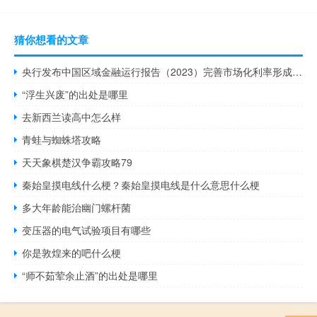
猜你想看的文章
央行发布中国区域金融运行报告（2023）完善市场化利率形成和传导机制发挥政策利率引导作用持续释放贷款市场报价利率改革效能和存款利率市场化调整机制重要作用推动企业融资和居民信贷成本稳中有降构建金融有效服务实体经济的体制机制完善金融支持科技创新体系继续加大对企业稳岗扩岗和重点群体创业就业的金融支持力度
“浮生兴废”的出处是哪里
去新西兰读高中怎么样
青蛙与蜘蛛塔攻略
天天象棋楚汉争霸攻略79
秦始皇摸电线什么梗？秦始皇摸电线是什么意思什么梗
多大年龄能治幽门螺杆菌
变压器的电气试验项目有哪些
你是敦煌来的吧什么梗
“师不茹荤余止酒”的出处是哪里